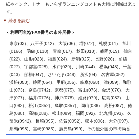
紙やインク、トナーもいらずランニングコストも大幅に削減出来ま
す。
▼ 続きを読む
＜利用可能なFAX番号の市外局番＞
東京(03)、八王子(042)、大阪(06)、堺(072)、札幌(011)、旭川
(0166)、函館(0138)、青森(017)、秋田(018)、盛岡(019)、仙台
(022)、山形(023)、福島(024)、新潟(025)、長野(026)、前橋
(027)、宇都宮(028)、水戸(029)、川崎(044)、横浜(045)、千葉
(043)、船橋(047)、さいたま(048)、所沢(04)、名古屋(052)、
浜松(053)、静岡(054)、甲府(055)、岐阜(058)、津(059)、和歌
山(073)、奈良(0742)、京都(075)、富山(076)、金沢(076)、大
津(077)、福井(0776)、神戸(078)、姫路(079)、広島(082)、山
口(083)、松江(0852)、鳥取(0857)、岡山(086)、高松(087)、徳
島(088)、高知(088)、松山(089)、福岡(092)、北九州(093)、久
留米(0942)、長崎(095)、佐賀(0952)、熊本(096)、大分(097)、
那覇(098)、宮崎(0985)、鹿児島(099)、その他外国の市街局番