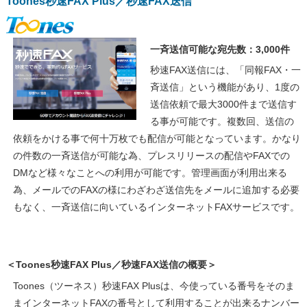
Toones秒速FAX Plus／秒速FAX送信
一斉送信可能な宛先数：3,000件
秒速FAX送信には、「同報FAX・一
斉送信」という機能があり、1度の
送信依頼で最大3000件まで送信す
る事が可能です。複数回、送信の
依頼をかける事で何十万枚でも配信が可能となっています。かなり
の件数の一斉送信が可能な為、プレスリリースの配信やFAXでの
DMなど様々なことへの利用が可能です。管理画面が利用出来る
為、メールでのFAXの様にわざわざ送信先をメールに追加する必要
もなく、一斉送信に向いているインターネットFAXサービスです。
＜Toones秒速FAX Plus／秒速FAX送信の概要＞
Toones（ツーネス）秒速FAX Plusは、今使っている番号をそのま
まインターネットFAXの番号として利用することが出来るナンバー